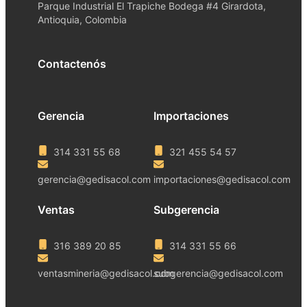
Parque Industrial El Trapiche Bodega #4 Girardota,
Antioquia, Colombia
Contactenós
Gerencia
Importaciones
314 331 55 68
321 455 54 57
gerencia@gedisacol.com
importaciones@gedisacol.com
Ventas
Subgerencia
316 389 20 85
314 331 55 66
ventasmineria@gedisacol.com
subgerencia@gedisacol.com