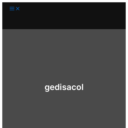
Ir
Main
Menu
al
contenido
gedisacol