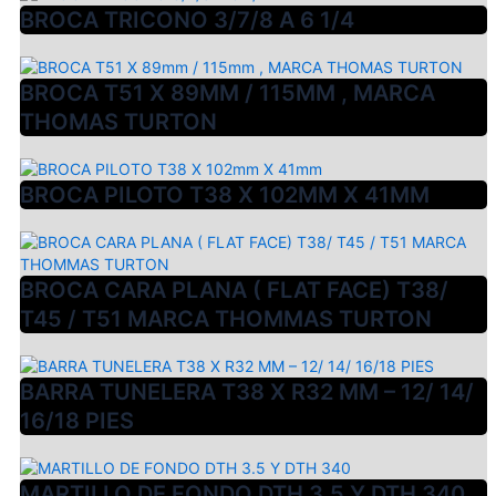
BROCA TRICONO 3/7/8 A 6 1/4
BROCA T51 X 89MM / 115MM , MARCA
THOMAS TURTON
BROCA PILOTO T38 X 102MM X 41MM
BROCA CARA PLANA ( FLAT FACE) T38/
T45 / T51 MARCA THOMMAS TURTON
BARRA TUNELERA T38 X R32 MM – 12/ 14/
16/18 PIES
MARTILLO DE FONDO DTH 3.5 Y DTH 340