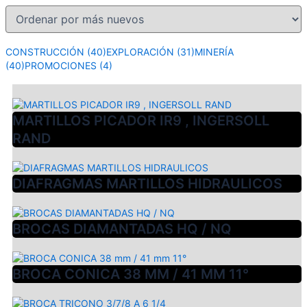
CONSTRUCCIÓN
(40)
EXPLORACIÓN
(31)
MINERÍA
(40)
PROMOCIONES
(4)
MARTILLOS PICADOR IR9 , INGERSOLL
RAND
DIAFRAGMAS MARTILLOS HIDRAULICOS
BROCAS DIAMANTADAS HQ / NQ
BROCA CONICA 38 MM / 41 MM 11°